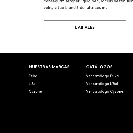
consequat semper ligula nec, iaculis vestibul
velit, vitae blandit dui ultrices in.
LABIALES
NUESTRAS MARCAS
CATÁLOGOS
Ésika
Ver catálogo Ésika
L'Bel
Ver catálogo L'Bel
Cyzone
Ver catálogo Cyzone