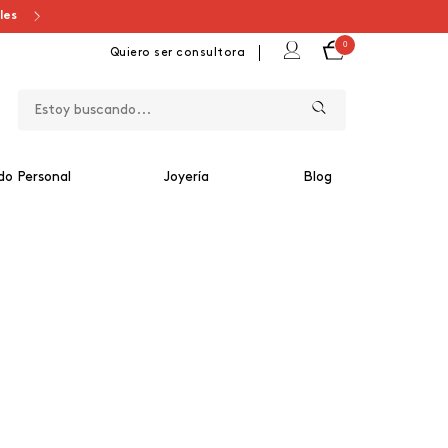
ales
0
Quiero ser consultora
do Personal
Joyería
Blog