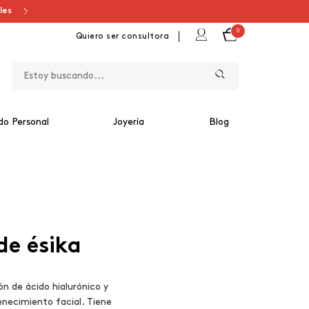
ales
0
Quiero ser consultora
do Personal
Joyería
Blog
de ésika
n de ácido hialurónico y
enecimiento facial. Tiene