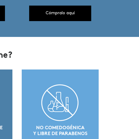
Cómpralo aquí
Cóm
me?