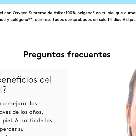
el con Oxygen Supreme de ésika: 100% oxígeno* en tu piel que aume
nico y colágeno**, con resultados comprobados en solo 14 días.#Elijo
Preguntas frecuentes
eneficios del
l?
¿Por qué Ox
a a mejorar las
lo mejor para
avés de los años,
iel. A partir de los
Porque es una línea
 perder su
poderosa fusión ing