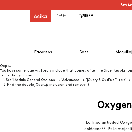
Realiz
Favoritos
Sets
Maquilla
Oops...
You have some jquery.js library include that comes after the Slider Revolution f
To fix this, you can:
1. Set 'Module General Options' -> 'Advanced' -> 'jQuery & OutPut Filters' -> 
2. Find the double jQuery.js inclusion and remove it
Oxygen 
La línea antiedad Oxyge
colágeno**. Es la mejor 