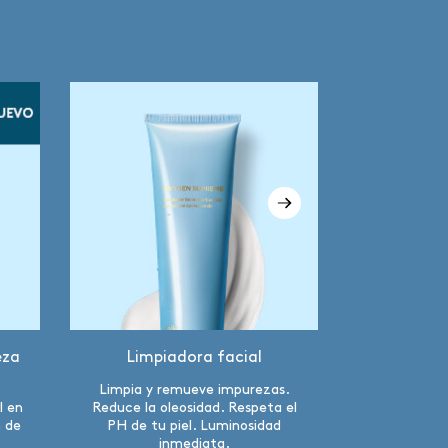
eza
Limpiadora facial
Crema nu
Limpia y remueve impurezas.
Crema fac
l en
Reduce la oleosidad. Respeta el
reconstit
n de
PH de tu piel. Luminosidad
Nutrición i
inmediata.
p