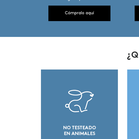
aquí
Cómpralo aquí
¿Q