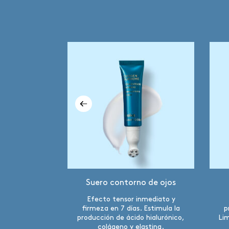
te 45 años
Suero contorno de ojos
restauradora.
Efecto tensor inmediato y
mediata y
firmeza en 7 días. Estimula la
p
irmeza y
producción de ácido hialurónico,
Lim
ión.
colágeno y elastina.