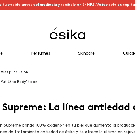
a tu pedido antes del mediodía y recíbelo en 24HRS. Válido solo en capit
je
Perfumes
Skincare
Cuida
iles js inclusion.
'Put JS to Body' to on
Supreme: La línea antiedad 
n Supreme brinda 100% oxígeno* en tu piel que aumenta la producció
línea de tratamiento antiedad de ésika y te ofrece lo último en rejuv