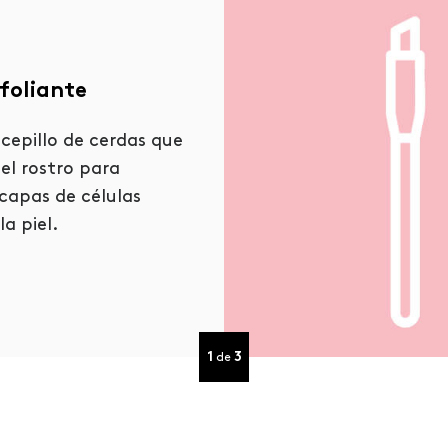
xfoliante
Esponja exfolian
 cepillo de cerdas que
Es una forma suave de
 el rostro para
piel. Puedes enjabon
 capas de células
esponja exfoliante c
a piel.
tibia y jabón de glice
1
3
de