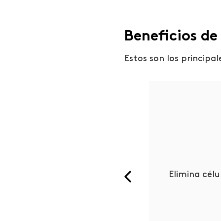
Beneficios de 
Estos son los
principale
mite una mejor absorción de
Elimina cél
mectantes