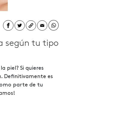
a según tu tipo
e
la
piel?
Si quieres
a.
Definitivamente es
como parte de tu
tamos!