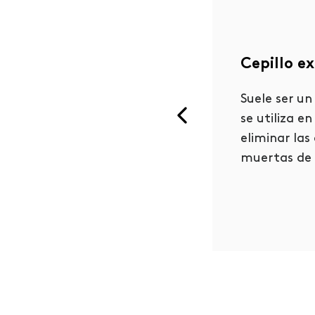
Cepillo e
des aplicarlo directamente
re la piel del rostro con un
Suele ser un
imiento circular suave.
se utiliza en
ate la piel con agua tibia
eliminar las
pués de aplicarlo.
muertas de l