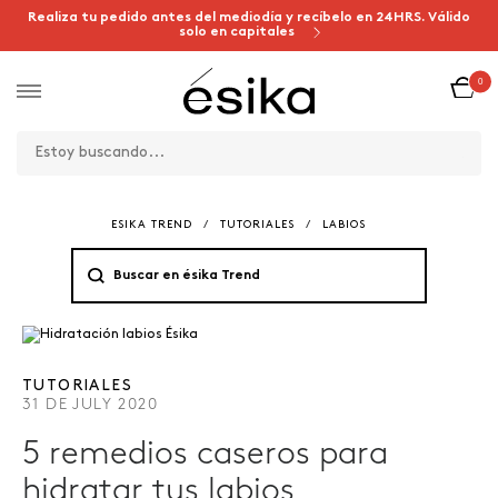
Realiza tu pedido antes del mediodía y recíbelo en 24HRS. Válido
solo en capitales
0
ESIKA TREND
/
TUTORIALES
/
LABIOS
TUTORIALES
31 DE JULY 2020
5 remedios caseros para
hidratar tus labios