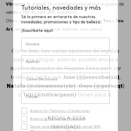
Vibranza
es el ideal. Es un perfume sensual con orquídea de
vainilla y flor de café. Ufff, buenísimo.
You
You
Otras opciones buenísimas son nuestras colonias
y
Art
, ambas de aroma Frutal. Además, ¡son unisex!
Como lees, hay varias opciones de regalos
para tus amigos, además puedes entrar a
nuestro Buscador de Regalos Ésika para ver
todos los packs que
Jose (@josesobarzo)
,
Natalia (@cinnamonstyle)
,
Goyo (@goyocqt
)
y
Tuti (@tutivargasm)
tienen para ti.
¡REGALA ESTA
NAVIDAD!