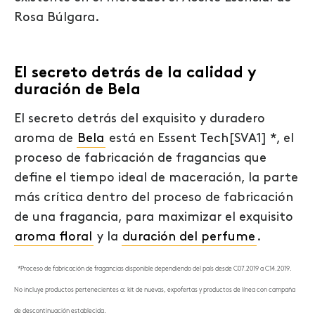
Rosa Búlgara.
El secreto detrás de la calidad y
duración de Bela
El secreto detrás del exquisito y duradero
aroma de
Bela
está en Essent Tech
[SVA1]
*, el
proceso de fabricación de fragancias que
define el tiempo ideal de maceración, la parte
más crítica dentro del proceso de fabricación
de una fragancia, para maximizar el exquisito
aroma floral
y la
duración del perfume
.
*Proceso de fabricación de fragancias disponible dependiendo del país desde C07.2019 a C14.2019.
No incluye productos pertenecientes a: kit de nuevas, expofertas y productos de línea con campaña
de descontinuación establecida.