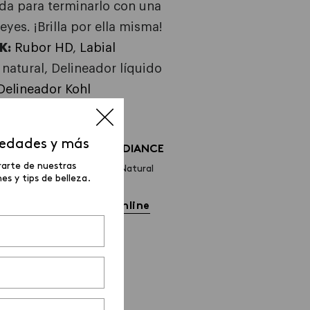
da para terminarlo con una
eyes. ¡Brilla por ella misma!
K:
Rubor HD
,
Labial
natural, Delineador líquido
Delineador Kohl
vedades y más
LABIAL RADIANCE
rarte de nuestras
Tono: Rosa Natural
s y tips de belleza.
Precio:
Compra online