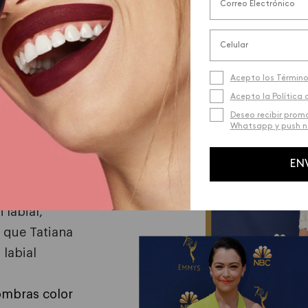
aron para
los en los
Acepto los Término
Acepto la Política 
tuyo? No te
Deseo recibir prom
Whatsapp y push no
irada de oro
on de manera
EN
res de ojos o
 Pero si lo que
 labial,
 que Tatiana
 labial
ombras color