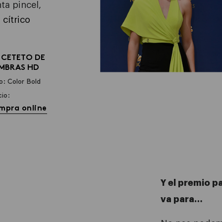
ta pincel,
 cítrico
CETETO DE
MBRAS HD
o: Color Bold
cio:
mpra online
Y el premio p
va para…