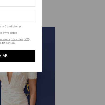
s y Condiciones
de Privacidad
ociones por email,SMS,
tification.
VIAR