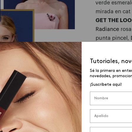
verde esmeral
mirada en cat 
GET THE LOO
Radiance
rosa 
punta pincel,
Tutoriales, no
Sé la primera en ente
novedades, promocione
¡Suscríbete aquí!