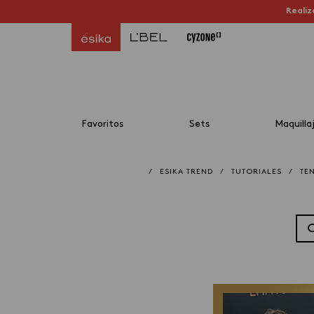
Realiz
Favoritos
Sets
Maquilla
/
ESIKA TREND
/
TUTORIALES
/
TE