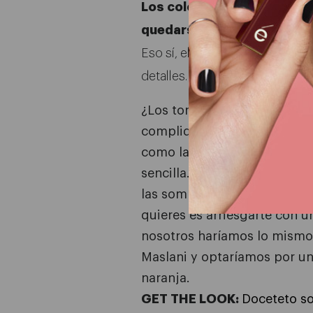
Los colores atrevidos lleg
quedarse.
Eso sí, el secreto está en llevar
detalles.
¿Los tonos amarillos son lo 
compliques, consigue una m
como la de Scarlett Johans
sencilla. Aquí, los delineado
las sombras son tus aliados.
quieres es arriesgarte con un
nosotros haríamos lo mismo
Maslani y optaríamos por un
naranja.
GET THE LOOK:
Doceteto s