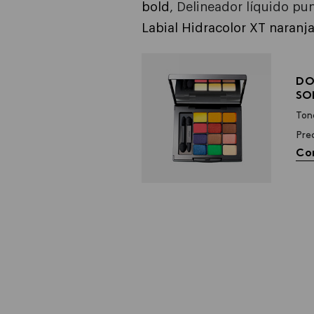
bold
, Delineador líquido pun
Labial Hidracolor XT naranja
DO
SO
Ton
Pre
Co