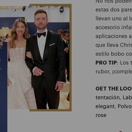
No nos podemo
estas dos par
llevan uno al 
accesorio infal
aplicaciones a
que lleva Chri
estilo bobo co
PRO TIP
: Los 
rubor, ¡comple
GET THE LOO
tentación
,
Lab
elegant
,
Polvo
rose