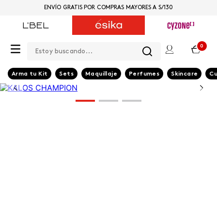
ENVÍO GRATIS POR COMPRAS MAYORES A S/130
Estoy buscando...
0
Arma tu Kit
Sets
Maquillaje
Perfumes
Skincare
Cu