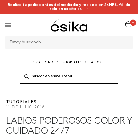
Realiza tu pedido antes del mediodía y recíbelo en 24HRS. Válido
solo en capitales
0
ESIKA TREND
/
TUTORIALES
/
LABIOS
TUTORIALES
11 DE JULIO 2018
LABIOS PODEROSOS COLOR Y
CUIDADO 24/7