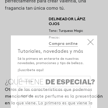
perfectamente para crear Valentía, una
fragancia tan única como tú.
DELINEADOR LÁPIZ
OJOS
Tono: Turquesa Magic
Precio:
Compra online
¿QUÉ TIENE
DE ESPECIAL?
Otras de las características que podemos
mencionar de este perfume es la presentación
en la que viene. Lo primero es que viene la