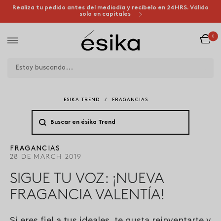
Realiza tu pedido antes del mediodía y recíbelo en 24HRS. Válido
solo en capitales
0
ESIKA TREND
/
FRAGANCIAS
FRAGANCIAS
28 DE MARCH 2019
SIGUE TU VOZ: ¡NUEVA
FRAGANCIA VALENTÍA!
Si eres fiel a tus ideales, te gusta reinventarte y