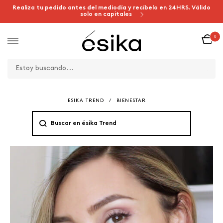
Realiza tu pedido antes del mediodía y recíbelo en 24HRS. Válido
solo en capitales
0
ESIKA TREND
/
BIENESTAR