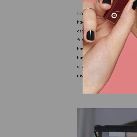
Finalmente, con la brochita, e
hacia arriba y luego hacia el 
oscuro y empieza a rellenar t
fuera, y con el claro, desde e
hasta darle el efecto de dif
hayas terminado este paso, to
el borde de tu ceja, de esta 
más definida.