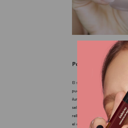
Paso 2. Cejas
El segundo paso es definir nues
puede ser complicado, pero sol
iluminar. Para esto, tienes q
seleccionar los colores; los do
rellenar y dar volumen, el colo
el contorno y con el color negr