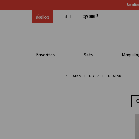
Realiz
Favoritos
Sets
Maquilla
/
ESIKA TREND
/
BIENESTAR