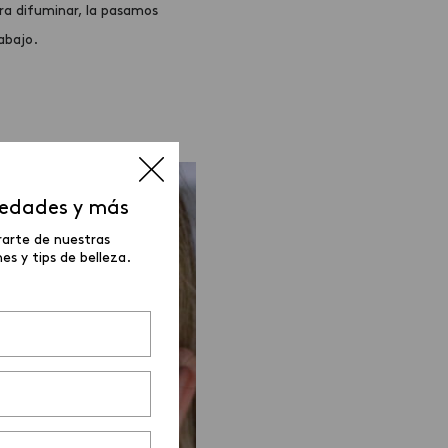
a difuminar, la pasamos
abajo.
vedades y más
rarte de nuestras
s y tips de belleza.