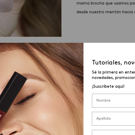
misma brocha que usamos par
desde nuestro mentón hacia 
Tutoriales, no
Sé la primera en ente
novedades, promocione
¡Suscríbete aquí!
tras cejas, esto al inicio
o necesitas rellenar, definir e
ue tomar tu
kit de cejas
y
s oscuros te servirán para
r claro te ayudará a iluminar
o, podrás delinear tu ojo.