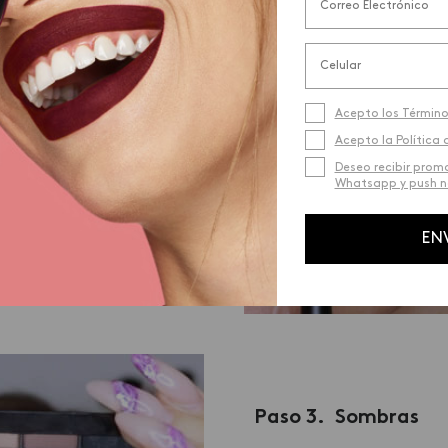
mpieza a cepillar tus cejas
lado, después toma el color
u ceja desde la mitad hacia
Acepto los Término
l comienzo hacia la mitad,
Acepto la Política 
uminado perfecto. Cuando
Deseo recibir prom
Whatsapp y push no
ma el color claro y pásala por
manera, la forma quedará aún
EN
Paso 3. Sombras