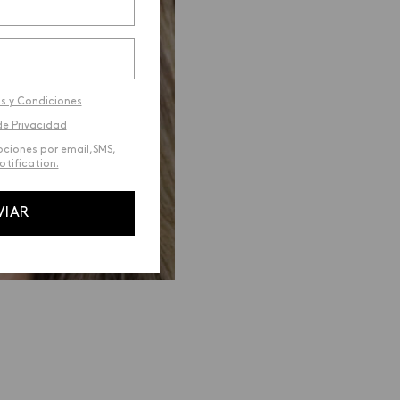
s y Condiciones
de Privacidad
ociones por email,SMS,
tification.
VIAR