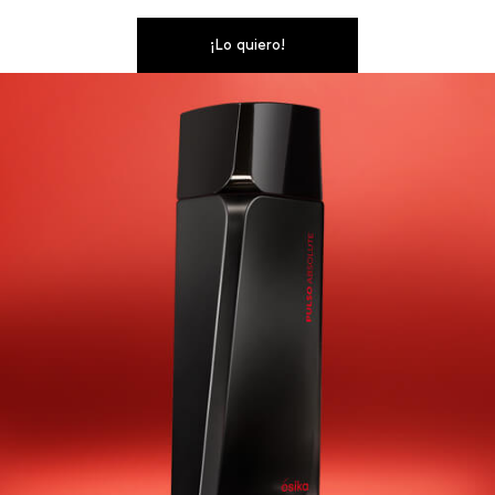
¡Lo quiero!