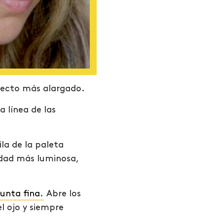
specto más alargado.
 línea de las
ila de la paleta
idad más luminosa,
punta fina
.
Abre los
l ojo y siempre