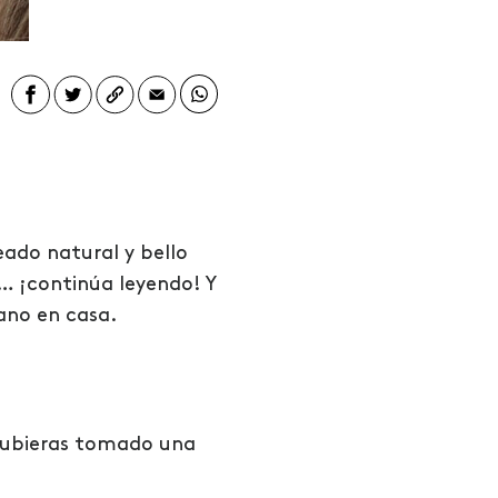
ado natural y bello
o… ¡continúa leyendo!
Y
rano en casa.
i hubieras tomado una