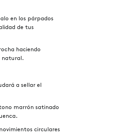
calo en los párpados
lidad de tus
brocha haciendo
 natural.
dará a sellar el
l tono marrón satinado
cuenca.
 movimientos circulares