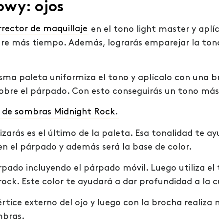
owy: ojos
rrector de maquillaje
en el tono
light master
y aplí
re más tiempo. Además, lograrás emparejar la tona
isma paleta uniformiza el tono y aplícalo con una 
obre el párpado. Con esto conseguirás un tono más
 de sombras Midnight Rock
.
izarás es el último de la paleta. Esa tonalidad te ayu
en el párpado y además será la base de color.
rpado incluyendo el párpado móvil. Luego utiliza e
rock. Este color te ayudará a dar profundidad a la 
vértice externo del ojo y luego con la brocha realiza
mbras.