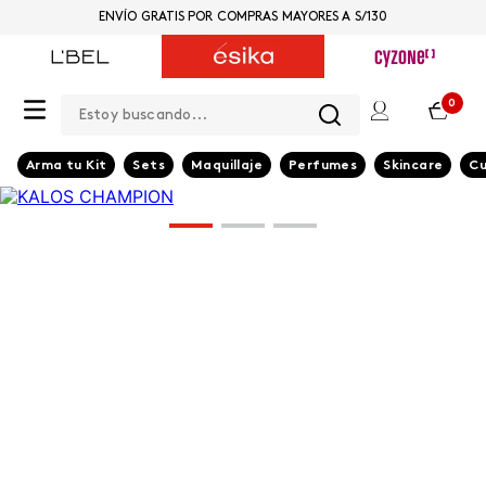
ENVÍO GRATIS POR COMPRAS MAYORES A S/130
Estoy buscando...
0
Arma tu Kit
Sets
Maquillaje
Perfumes
Skincare
Cu