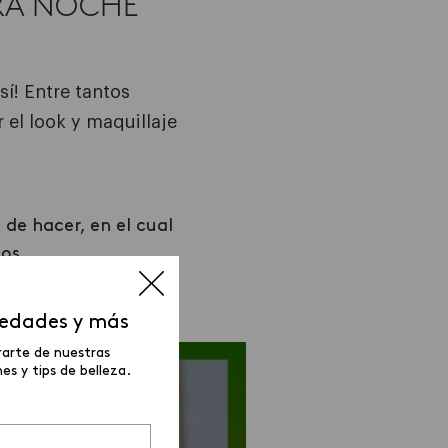
ARA NOCHE
í! Entre tantos
 el look y maquillaje
de hacer, en el cual
os.
vedades y más
rarte de nuestras
s y tips de belleza.