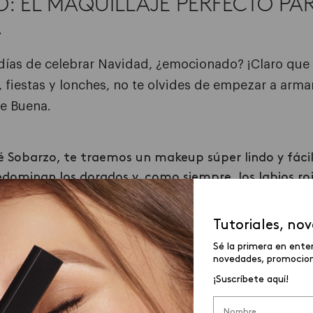
O: EL MAQUILLAJE PERFECTO P
A
días de celebrar Navidad, ¿emocionado? ¡Claro que s
, fiestas y lonches, no te olvides de empezar a armar
he Buena.
 Sobarzo, te traemos un makeup súper lindo y fácil 
edominan los dorados y, como siempre, los labios roj
Dale PLAY a este video y sigue el paso a paso:
Tutoriales, no
Sé la primera en ente
novedades, promocione
¡Suscríbete aquí!