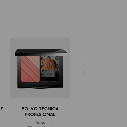
PERFECCIONADOR
CEJAS
Tono:
Chocolate
Conoce más
SE
POLVO TÉCNICA
PROFESIONAL
Tono: