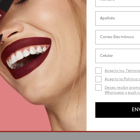
Acepto los Término
Acepto la Política 
Deseo recibir prom
Whatsapp y push no
EN