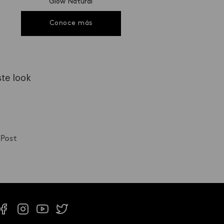
Glow Natural
Conoce más
ste look
e
Post