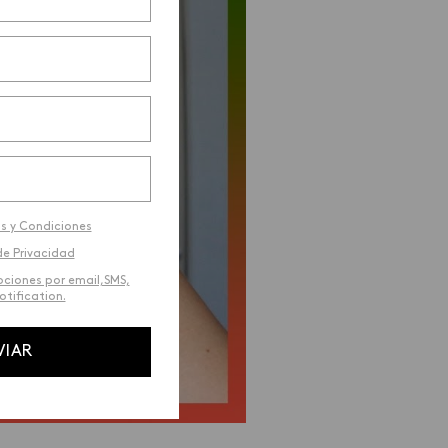
s y Condiciones
de Privacidad
ociones por email,SMS,
tification.
VIAR