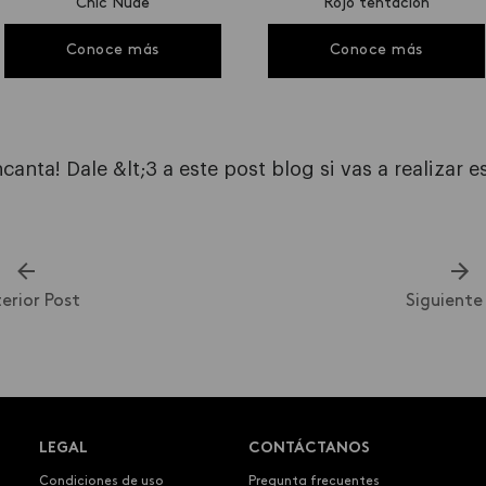
Chic Nude
Rojo tentación
Conoce más
Conoce más
canta! Dale &lt;3 a este post blog si vas a realizar e
erior
Post
Siguient
LEGAL
CONTÁCTANOS
Condiciones de uso
Pregunta frecuentes