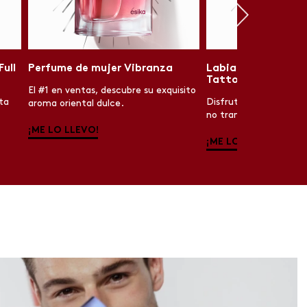
ull
Perfume de mujer Vibranza
Labial líquido CO
Tattoo
El #1 en ventas, descubre su exquisito
ta
Disfruta de 24H de du
aroma oriental dulce.
no transfer ¡a prueba 
¡ME LO LLEVO!
¡ME LO LLEVO!