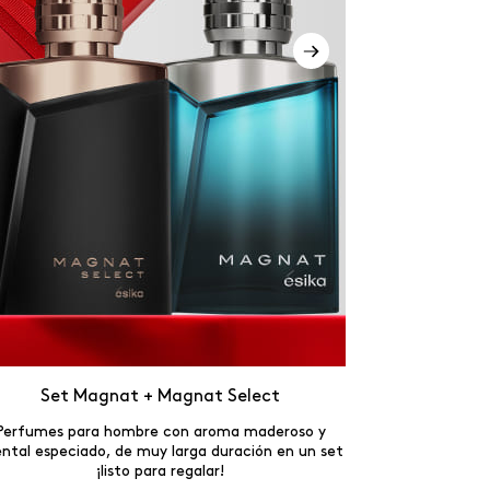
Set Magnat + Magnat Select
Set
Perfumes para hombre con aroma maderoso y
El set perfect
ental especiado, de muy larga duración en un set
para lograr un 
¡listo para regalar!
brillantes