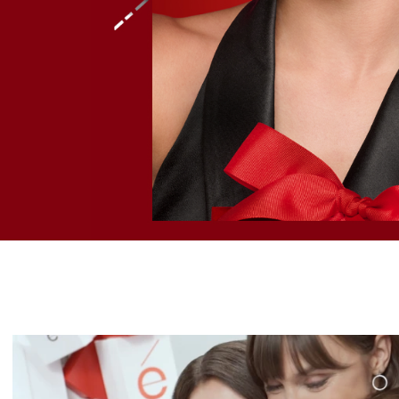
Kalos Sport
Del
Pun
Fragancia #1 de ésika, con aroma
Deli
herbal aromático de larga duración y
PRO
alta concentración.
¡ME
¡ME LO LLEVO!