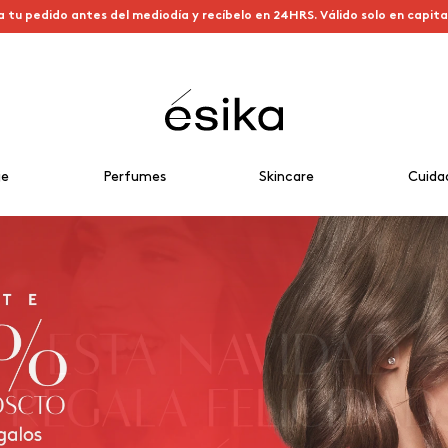
a tu pedido antes del mediodía y recíbelo en 24HRS. Válido solo en capit
je
Perfumes
Skincare
Cuida