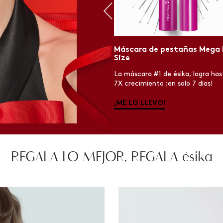
ineador de ojos Eye PRO
Máscara de pestañas Mega F
ta Plumón
Size
neador de ojos líquido para un look
La máscara #1 de ésika, logra has
.
7X crecimiento ¡en solo 7 días!
 LO LLEVO!
¡ME LO LLEVO!
REGALA LO MEJOR, REGALA ésika
REGALA LO MEJOR, REGALA ésika